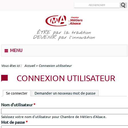
Aller
au
contenu
principal
ÊTRE
par la tradition
DEVENIR
par l'innovation
M
MENU
e
n
u
Vous êtes ici
Accueil
>
Connexion utilisateur
CONNEXION UTILISATEUR
Se connecter
(onglet actif)
Demander un nouveau mot de passe
Nom d'utilisateur
*
Saisissez votre nom d'utilisateur pour Chambre de Métiers d'Alsace.
Mot de passe
*